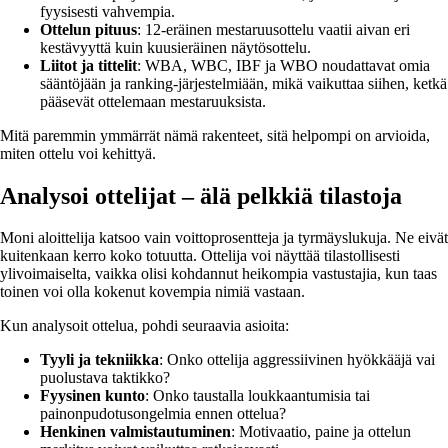
fyysisesti vahvempia.
Ottelun pituus
: 12-eräinen mestaruusottelu vaatii aivan eri
kestävyyttä kuin kuusieräinen näytösottelu.
Liitot ja tittelit
: WBA, WBC, IBF ja WBO noudattavat omia
sääntöjään ja ranking-järjestelmiään, mikä vaikuttaa siihen, ketkä
pääsevät ottelemaan mestaruuksista.
Mitä paremmin ymmärrät nämä rakenteet, sitä helpompi on arvioida,
miten ottelu voi kehittyä.
Analysoi ottelijat – älä pelkkiä tilastoja
Moni aloittelija katsoo vain voittoprosentteja ja tyrmäyslukuja. Ne eivät
kuitenkaan kerro koko totuutta. Ottelija voi näyttää tilastollisesti
ylivoimaiselta, vaikka olisi kohdannut heikompia vastustajia, kun taas
toinen voi olla kokenut kovempia nimiä vastaan.
Kun analysoit ottelua, pohdi seuraavia asioita:
Tyyli ja tekniikka
: Onko ottelija aggressiivinen hyökkääjä vai
puolustava taktikko?
Fyysinen kunto
: Onko taustalla loukkaantumisia tai
painonpudotusongelmia ennen ottelua?
Henkinen valmistautuminen
: Motivaatio, paine ja ottelun