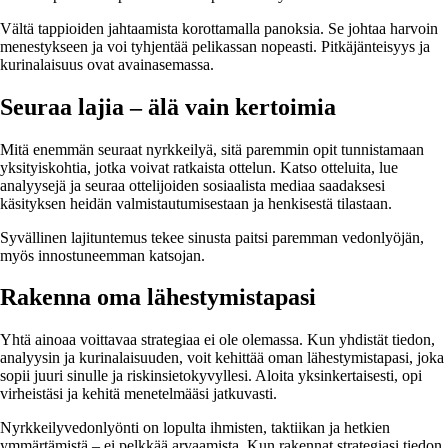
Vältä tappioiden jahtaamista korottamalla panoksia. Se johtaa harvoin
menestykseen ja voi tyhjentää pelikassan nopeasti. Pitkäjänteisyys ja
kurinalaisuus ovat avainasemassa.
Seuraa lajia – älä vain kertoimia
Mitä enemmän seuraat nyrkkeilyä, sitä paremmin opit tunnistamaan
yksityiskohtia, jotka voivat ratkaista ottelun. Katso otteluita, lue
analyysejä ja seuraa ottelijoiden sosiaalista mediaa saadaksesi
käsityksen heidän valmistautumisestaan ja henkisestä tilastaan.
Syvällinen lajituntemus tekee sinusta paitsi paremman vedonlyöjän,
myös innostuneemman katsojan.
Rakenna oma lähestymistapasi
Yhtä ainoaa voittavaa strategiaa ei ole olemassa. Kun yhdistät tiedon,
analyysin ja kurinalaisuuden, voit kehittää oman lähestymistapasi, joka
sopii juuri sinulle ja riskinsietokyvyllesi. Aloita yksinkertaisesti, opi
virheistäsi ja kehitä menetelmääsi jatkuvasti.
Nyrkkeilyvedonlyönti on lopulta ihmisten, taktiikan ja hetkien
ymmärtämistä – ei pelkkää arvaamista. Kun rakennat strategiasi tiedon