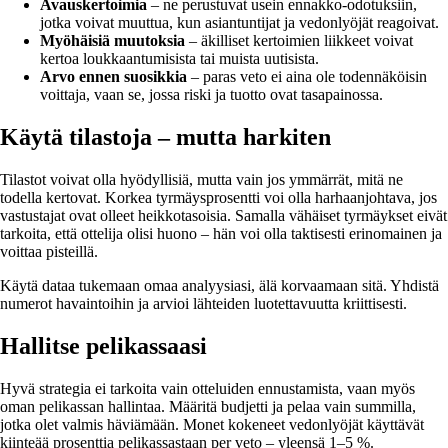
Avauskertoimia
– ne perustuvat usein ennakko-odotuksiin,
jotka voivat muuttua, kun asiantuntijat ja vedonlyöjät reagoivat.
Myöhäisiä muutoksia
– äkilliset kertoimien liikkeet voivat
kertoa loukkaantumisista tai muista uutisista.
Arvo ennen suosikkia
– paras veto ei aina ole todennäköisin
voittaja, vaan se, jossa riski ja tuotto ovat tasapainossa.
Käytä tilastoja – mutta harkiten
Tilastot voivat olla hyödyllisiä, mutta vain jos ymmärrät, mitä ne
todella kertovat. Korkea tyrmäysprosentti voi olla harhaanjohtava, jos
vastustajat ovat olleet heikkotasoisia. Samalla vähäiset tyrmäykset eivät
tarkoita, että ottelija olisi huono – hän voi olla taktisesti erinomainen ja
voittaa pisteillä.
Käytä dataa tukemaan omaa analyysiasi, älä korvaamaan sitä. Yhdistä
numerot havaintoihin ja arvioi lähteiden luotettavuutta kriittisesti.
Hallitse pelikassaasi
Hyvä strategia ei tarkoita vain otteluiden ennustamista, vaan myös
oman pelikassan hallintaa. Määritä budjetti ja pelaa vain summilla,
jotka olet valmis häviämään. Monet kokeneet vedonlyöjät käyttävät
kiinteää prosenttia pelikassastaan per veto – yleensä 1–5 %.