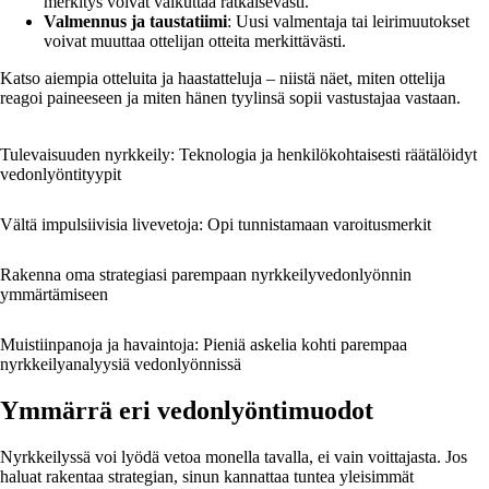
merkitys voivat vaikuttaa ratkaisevasti.
Valmennus ja taustatiimi
: Uusi valmentaja tai leirimuutokset
voivat muuttaa ottelijan otteita merkittävästi.
Katso aiempia otteluita ja haastatteluja – niistä näet, miten ottelija
reagoi paineeseen ja miten hänen tyylinsä sopii vastustajaa vastaan.
Tulevaisuuden nyrkkeily: Teknologia ja henkilökohtaisesti räätälöidyt
vedonlyöntityypit
Vältä impulsiivisia livevetoja: Opi tunnistamaan varoitusmerkit
Rakenna oma strategiasi parempaan nyrkkeilyvedonlyönnin
ymmärtämiseen
Muistiinpanoja ja havaintoja: Pieniä askelia kohti parempaa
nyrkkeilyanalyysiä vedonlyönnissä
Ymmärrä eri vedonlyöntimuodot
Nyrkkeilyssä voi lyödä vetoa monella tavalla, ei vain voittajasta. Jos
haluat rakentaa strategian, sinun kannattaa tuntea yleisimmät