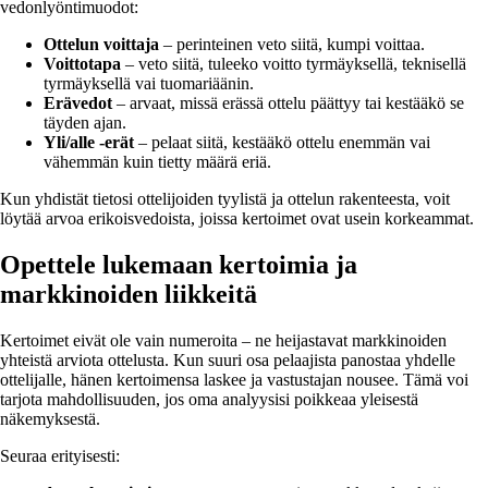
vedonlyöntimuodot:
Ottelun voittaja
– perinteinen veto siitä, kumpi voittaa.
Voittotapa
– veto siitä, tuleeko voitto tyrmäyksellä, teknisellä
tyrmäyksellä vai tuomariäänin.
Erävedot
– arvaat, missä erässä ottelu päättyy tai kestääkö se
täyden ajan.
Yli/alle -erät
– pelaat siitä, kestääkö ottelu enemmän vai
vähemmän kuin tietty määrä eriä.
Kun yhdistät tietosi ottelijoiden tyylistä ja ottelun rakenteesta, voit
löytää arvoa erikoisvedoista, joissa kertoimet ovat usein korkeammat.
Opettele lukemaan kertoimia ja
markkinoiden liikkeitä
Kertoimet eivät ole vain numeroita – ne heijastavat markkinoiden
yhteistä arviota ottelusta. Kun suuri osa pelaajista panostaa yhdelle
ottelijalle, hänen kertoimensa laskee ja vastustajan nousee. Tämä voi
tarjota mahdollisuuden, jos oma analyysisi poikkeaa yleisestä
näkemyksestä.
Seuraa erityisesti: