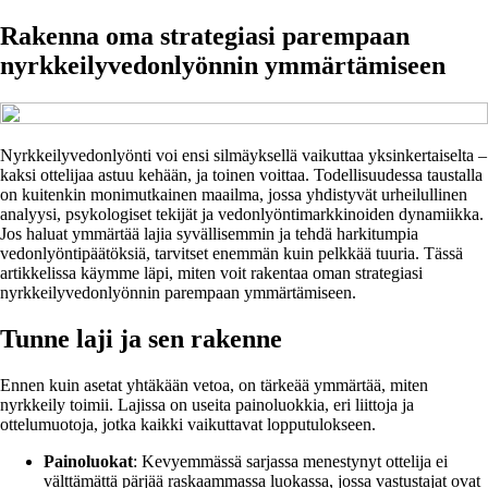
Rakenna oma strategiasi parempaan
nyrkkeilyvedonlyönnin ymmärtämiseen
Nyrkkeilyvedonlyönti voi ensi silmäyksellä vaikuttaa yksinkertaiselta –
kaksi ottelijaa astuu kehään, ja toinen voittaa. Todellisuudessa taustalla
on kuitenkin monimutkainen maailma, jossa yhdistyvät urheilullinen
analyysi, psykologiset tekijät ja vedonlyöntimarkkinoiden dynamiikka.
Jos haluat ymmärtää lajia syvällisemmin ja tehdä harkitumpia
vedonlyöntipäätöksiä, tarvitset enemmän kuin pelkkää tuuria. Tässä
artikkelissa käymme läpi, miten voit rakentaa oman strategiasi
nyrkkeilyvedonlyönnin parempaan ymmärtämiseen.
Tunne laji ja sen rakenne
Ennen kuin asetat yhtäkään vetoa, on tärkeää ymmärtää, miten
nyrkkeily toimii. Lajissa on useita painoluokkia, eri liittoja ja
ottelumuotoja, jotka kaikki vaikuttavat lopputulokseen.
Painoluokat
: Kevyemmässä sarjassa menestynyt ottelija ei
välttämättä pärjää raskaammassa luokassa, jossa vastustajat ovat