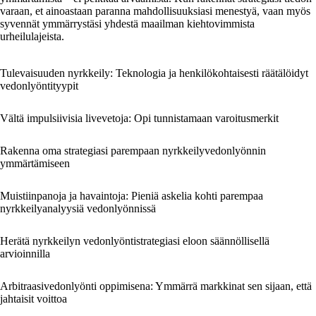
varaan, et ainoastaan paranna mahdollisuuksiasi menestyä, vaan myös
syvennät ymmärrystäsi yhdestä maailman kiehtovimmista
urheilulajeista.
Tulevaisuuden nyrkkeily: Teknologia ja henkilökohtaisesti räätälöidyt
vedonlyöntityypit
Vältä impulsiivisia livevetoja: Opi tunnistamaan varoitusmerkit
Rakenna oma strategiasi parempaan nyrkkeilyvedonlyönnin
ymmärtämiseen
Muistiinpanoja ja havaintoja: Pieniä askelia kohti parempaa
nyrkkeilyanalyysiä vedonlyönnissä
Herätä nyrkkeilyn vedonlyöntistrategiasi eloon säännöllisellä
arvioinnilla
Arbitraasivedonlyönti oppimisena: Ymmärrä markkinat sen sijaan, että
jahtaisit voittoa