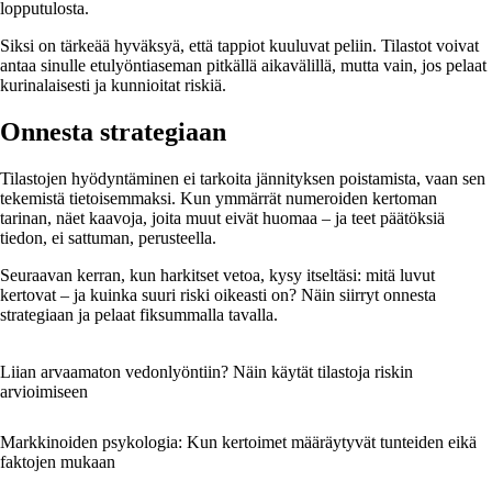
lopputulosta.
Siksi on tärkeää hyväksyä, että tappiot kuuluvat peliin. Tilastot voivat
antaa sinulle etulyöntiaseman pitkällä aikavälillä, mutta vain, jos pelaat
kurinalaisesti ja kunnioitat riskiä.
Onnesta strategiaan
Tilastojen hyödyntäminen ei tarkoita jännityksen poistamista, vaan sen
tekemistä tietoisemmaksi. Kun ymmärrät numeroiden kertoman
tarinan, näet kaavoja, joita muut eivät huomaa – ja teet päätöksiä
tiedon, ei sattuman, perusteella.
Seuraavan kerran, kun harkitset vetoa, kysy itseltäsi: mitä luvut
kertovat – ja kuinka suuri riski oikeasti on? Näin siirryt onnesta
strategiaan ja pelaat fiksummalla tavalla.
Liian arvaamaton vedonlyöntiin? Näin käytät tilastoja riskin
arvioimiseen
Markkinoiden psykologia: Kun kertoimet määräytyvät tunteiden eikä
faktojen mukaan