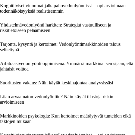
Kognitiiviset vinoumat jalkapallovedonlyönnissä – opi arvioimaan
todennäköisyyksiä realistisemmin
Yhdistelmävedonlyönti harkiten: Strategiat vastuulliseen ja
riskitietoiseen pelaamiseen
Tarjonta, kysyntä ja kertoimet: Vedonlyöntimarkkinoiden talous
selitettynä
Arbitraasivedonlyönti oppimisena: Ymmärrä markkinat sen sijaan, että
jahtaisit voittoa
Suoritusten vakaus: Näin käytät keskihajontaa analyysissäsi
Liian arvaamaton vedonlyöntiin? Näin käytät tilastoja riskin
arvioimiseen
Markkinoiden psykologia: Kun kertoimet määräytyvät tunteiden eikä
faktojen mukaan