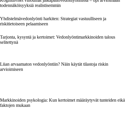
Kognitiiviset vinoumat jalkapallovedonlyönnissä – opi arvioimaan
todennäköisyyksiä realistisemmin
Yhdistelmävedonlyönti harkiten: Strategiat vastuulliseen ja
riskitietoiseen pelaamiseen
Tarjonta, kysyntä ja kertoimet: Vedonlyöntimarkkinoiden talous
selitettynä
Liian arvaamaton vedonlyöntiin? Näin käytät tilastoja riskin
arvioimiseen
Markkinoiden psykologia: Kun kertoimet määräytyvät tunteiden eikä
faktojen mukaan