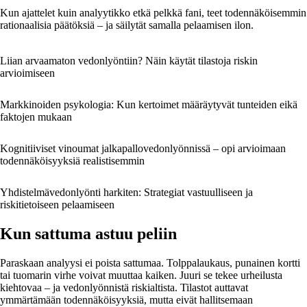
Kun ajattelet kuin analyytikko etkä pelkkä fani, teet todennäköisemmin
rationaalisia päätöksiä – ja säilytät samalla pelaamisen ilon.
Liian arvaamaton vedonlyöntiin? Näin käytät tilastoja riskin
arvioimiseen
Markkinoiden psykologia: Kun kertoimet määräytyvät tunteiden eikä
faktojen mukaan
Kognitiiviset vinoumat jalkapallovedonlyönnissä – opi arvioimaan
todennäköisyyksiä realistisemmin
Yhdistelmävedonlyönti harkiten: Strategiat vastuulliseen ja
riskitietoiseen pelaamiseen
Kun sattuma astuu peliin
Paraskaan analyysi ei poista sattumaa. Tolppalaukaus, punainen kortti
tai tuomarin virhe voivat muuttaa kaiken. Juuri se tekee urheilusta
kiehtovaa – ja vedonlyönnistä riskialtista. Tilastot auttavat
ymmärtämään todennäköisyyksiä, mutta eivät hallitsemaan