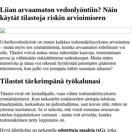
Liian arvaamaton vedonlyöntiin? Näin
käytät tilastoja riskin arvioimiseen
Urheiluvedonlyönti on ennen kaikkea todennäköisyyksien arvioimista
– mutta myös sen ymmärtämistä, kuinka arvaamaton todellisuus voi
olla. Tilastot voivat auttaa sinua näkemään kaavoja, tunnistamaan
arvoa ja välttämään riskialttiimmat sudenkuopat. Mutta miten
numeroita ja dataa voi oikeasti hyödyntää parempien päätösten
tekemisessä, kun pallo voi pomppia mihin suuntaan tahansa?
Tilastot tärkeimpänä työkalunasi
Tilastot eivät ole kristallipallo, vaan väline todennäköisyyksien
ymmärtämiseen. Kun tarkastelet joukkueiden aiempia tuloksia,
maalimääriä, laukauksia tai pallonhallintaa, saat kuvan siitä, miten ne
yleensä suoriutuvat. Se ei tarkoita, että voisit ennustaa seuraavan
ottelun lopputuloksen varmasti – mutta voit arvioida, kuinka
todennäköinen tietty lopputulos on.
Hyvä lähtökohta on tarkastella
odotettuja maaleja (xG)
, jotka