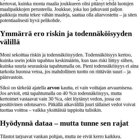
kertovat, kuinka monta maalia joukkueen olisi pitänyt tehdä luotujen
maalipaikkojen perusteella. Joukkue, joka luo jatkuvasti paljon
paikkoja mutta tekee vähän maaleja, saattaa olla aliarvostettu – ja siten
potentiaalisesti hyvä pelikohde.
Ymmärrä ero riskin ja todennäköisyyden
välillä
Moni sekoittaa riskin ja todennäköisyyden. Todennäköisyys kertoo,
kuinka usein jokin tapahtuu keskimäärin, kun taas riski liittyy siihen,
kuinka suuria seurauksia tapahtumalla on. Pieni todennäköisyys ei aina
tarkoita huonoa vetoa, jos mahdollinen tuotto on riittävän suuri – ja
päinvastoin.
Siksi on tärkeää ajatella
arvon
kautta, ei vain voittajan arvaamisena.
Jos arvioit, että tapahtumalla on 40 %:n todennäköisyys, mutta
kertoimet vastaavat vain 30 %:a, olet löytänyt vedon, jossa on
positiivinen odotusarvo. Pitkällä aikavälillä juuri tällaiset vedot voivat
tuottaa voittoa – vaikka yksittäisiä tappioita tulisikin.
Hyödynnä dataa – mutta tunne sen rajat
Tilastot tarjoavat vankan pohjan, mutta ne eivät kerro kaikkea.