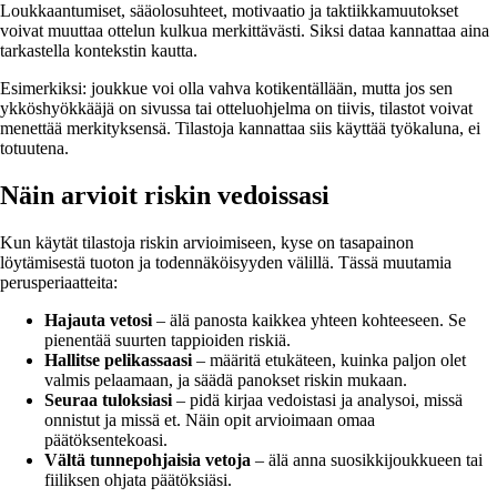
Loukkaantumiset, sääolosuhteet, motivaatio ja taktiikkamuutokset
voivat muuttaa ottelun kulkua merkittävästi. Siksi dataa kannattaa aina
tarkastella kontekstin kautta.
Esimerkiksi: joukkue voi olla vahva kotikentällään, mutta jos sen
ykköshyökkääjä on sivussa tai otteluohjelma on tiivis, tilastot voivat
menettää merkityksensä. Tilastoja kannattaa siis käyttää työkaluna, ei
totuutena.
Näin arvioit riskin vedoissasi
Kun käytät tilastoja riskin arvioimiseen, kyse on tasapainon
löytämisestä tuoton ja todennäköisyyden välillä. Tässä muutamia
perusperiaatteita:
Hajauta vetosi
– älä panosta kaikkea yhteen kohteeseen. Se
pienentää suurten tappioiden riskiä.
Hallitse pelikassaasi
– määritä etukäteen, kuinka paljon olet
valmis pelaamaan, ja säädä panokset riskin mukaan.
Seuraa tuloksiasi
– pidä kirjaa vedoistasi ja analysoi, missä
onnistut ja missä et. Näin opit arvioimaan omaa
päätöksentekoasi.
Vältä tunnepohjaisia vetoja
– älä anna suosikkijoukkueen tai
fiiliksen ohjata päätöksiäsi.