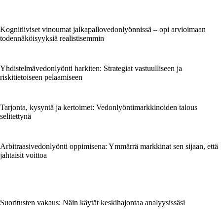
Kognitiiviset vinoumat jalkapallovedonlyönnissä – opi arvioimaan
todennäköisyyksiä realistisemmin
Yhdistelmävedonlyönti harkiten: Strategiat vastuulliseen ja
riskitietoiseen pelaamiseen
Tarjonta, kysyntä ja kertoimet: Vedonlyöntimarkkinoiden talous
selitettynä
Arbitraasivedonlyönti oppimisena: Ymmärrä markkinat sen sijaan, että
jahtaisit voittoa
Suoritusten vakaus: Näin käytät keskihajontaa analyysissäsi