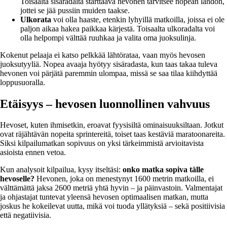
Toisaalta sisäradalta starttaava hevonen tarvitsee nopean lähdön,
jottei se jää pussiin muiden taakse.
Ulkorata
voi olla haaste, etenkin lyhyillä matkoilla, joissa ei ole
paljon aikaa hakea paikkaa kärjestä. Toisaalta ulkoradalta voi
olla helpompi välttää ruuhkaa ja valita oma juoksulinja.
Kokenut pelaaja ei katso pelkkää lähtörataa, vaan myös hevosen
juoksutyyliä. Nopea avaaja hyötyy sisäradasta, kun taas takaa tuleva
hevonen voi pärjätä paremmin ulompaa, missä se saa tilaa kiihdyttää
loppusuoralla.
Etäisyys – hevosen luonnollinen vahvuus
Hevoset, kuten ihmisetkin, eroavat fyysisiltä ominaisuuksiltaan. Jotkut
ovat räjähtävän nopeita sprintereitä, toiset taas kestäviä maratoonareita.
Siksi kilpailumatkan sopivuus on yksi tärkeimmistä arvioitavista
asioista ennen vetoa.
Kun analysoit kilpailua, kysy itseltäsi:
onko matka sopiva tälle
hevoselle?
Hevonen, joka on menestynyt 1600 metrin matkoilla, ei
välttämättä jaksa 2600 metriä yhtä hyvin – ja päinvastoin. Valmentajat
ja ohjastajat tuntevat yleensä hevosen optimaalisen matkan, mutta
joskus he kokeilevat uutta, mikä voi tuoda yllätyksiä – sekä positiivisia
että negatiivisia.