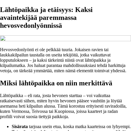
Lähtöpaikka ja etäisyys: Kaksi
avaintekijää paremmassa
hevosvedonlyönnissä
Hevosvedonlyönti ei ole pelkkää tuuria. Jokaisen ravien tai
laukkakilpailun taustalla on useita tekijöitä, jotka vaikuttavat
lopputulokseen – ja kaksi tärkeintä niistä ovat lähtöpaikka ja
kilpailumatka. Jos haluat parantaa mahdollisuuksiasi tehdä harkittuja
vetoja, on tärkeää ymmärtää, miten nämä elementit toimivat yhdessä.
Miksi lähtöpaikka on niin merkittävä
Lähtöpaikka – eli rata, josta hevonen starttaa – voi vaikuttaa
ratkaisevasti siihen, miten hyvin hevonen pääsee vauhtiin ja löytää
asemansa heti kilpailun alussa. Tämä korostuu erityisesti raviradoilla,
kuten Vermossa, Teivossa tai Kuopiossa, joissa kaarteet ja radan
profiili voivat suosia tiettyjä paikkoja.
Sisärata
tarjoaa usein etua, koska matka kaarteissa on lyhyempi.