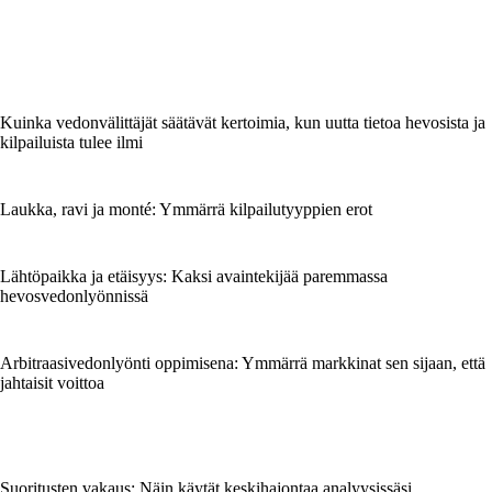
Kuinka vedonvälittäjät säätävät kertoimia, kun uutta tietoa hevosista ja
kilpailuista tulee ilmi
Laukka, ravi ja monté: Ymmärrä kilpailutyyppien erot
Lähtöpaikka ja etäisyys: Kaksi avaintekijää paremmassa
hevosvedonlyönnissä
Arbitraasivedonlyönti oppimisena: Ymmärrä markkinat sen sijaan, että
jahtaisit voittoa
Suoritusten vakaus: Näin käytät keskihajontaa analyysissäsi