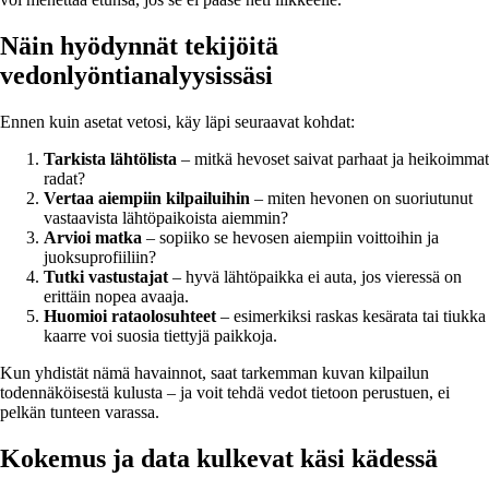
Näin hyödynnät tekijöitä
vedonlyöntianalyysissäsi
Ennen kuin asetat vetosi, käy läpi seuraavat kohdat:
Tarkista lähtölista
– mitkä hevoset saivat parhaat ja heikoimmat
radat?
Vertaa aiempiin kilpailuihin
– miten hevonen on suoriutunut
vastaavista lähtöpaikoista aiemmin?
Arvioi matka
– sopiiko se hevosen aiempiin voittoihin ja
juoksuprofiiliin?
Tutki vastustajat
– hyvä lähtöpaikka ei auta, jos vieressä on
erittäin nopea avaaja.
Huomioi rataolosuhteet
– esimerkiksi raskas kesärata tai tiukka
kaarre voi suosia tiettyjä paikkoja.
Kun yhdistät nämä havainnot, saat tarkemman kuvan kilpailun
todennäköisestä kulusta – ja voit tehdä vedot tietoon perustuen, ei
pelkän tunteen varassa.
Kokemus ja data kulkevat käsi kädessä