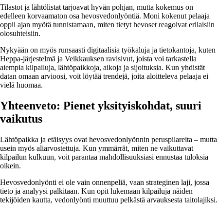
Tilastot ja lähtölistat tarjoavat hyvän pohjan, mutta kokemus on
edelleen korvaamaton osa hevosvedonlyöntiä. Moni kokenut pelaaja
oppii ajan myötä tunnistamaan, miten tietyt hevoset reagoivat erilaisiin
olosuhteisiin.
Nykyään on myös runsaasti digitaalisia työkaluja ja tietokantoja, kuten
Heppa-järjestelmä ja Veikkauksen ravisivut, joista voi tarkastella
aiempia kilpailuja, lähtöpaikkoja, aikoja ja sijoituksia. Kun yhdistät
datan omaan arvioosi, voit löytää trendejä, joita aloitteleva pelaaja ei
vielä huomaa.
Yhteenveto: Pienet yksityiskohdat, suuri
vaikutus
Lähtöpaikka ja etäisyys ovat hevosvedonlyönnin peruspilareita – mutta
usein myös aliarvostettuja. Kun ymmärrät, miten ne vaikuttavat
kilpailun kulkuun, voit parantaa mahdollisuuksiasi ennustaa tuloksia
oikein.
Hevosvedonlyönti ei ole vain onnenpeliä, vaan strateginen laji, jossa
tieto ja analyysi palkitaan. Kun opit lukemaan kilpailuja näiden
tekijöiden kautta, vedonlyönti muuttuu pelkästä arvauksesta taitolajiksi.