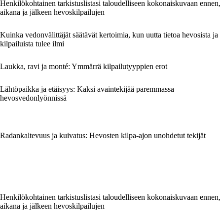
Henkilökohtainen tarkistuslistasi taloudelliseen kokonaiskuvaan ennen,
aikana ja jälkeen hevoskilpailujen
Kuinka vedonvälittäjät säätävät kertoimia, kun uutta tietoa hevosista ja
kilpailuista tulee ilmi
Laukka, ravi ja monté: Ymmärrä kilpailutyyppien erot
Lähtöpaikka ja etäisyys: Kaksi avaintekijää paremmassa
hevosvedonlyönnissä
Radankaltevuus ja kuivatus: Hevosten kilpa-ajon unohdetut tekijät
Henkilökohtainen tarkistuslistasi taloudelliseen kokonaiskuvaan ennen,
aikana ja jälkeen hevoskilpailujen