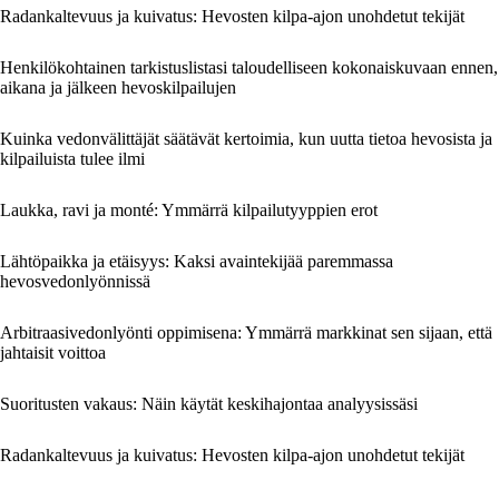
Radankaltevuus ja kuivatus: Hevosten kilpa-ajon unohdetut tekijät
Henkilökohtainen tarkistuslistasi taloudelliseen kokonaiskuvaan ennen,
aikana ja jälkeen hevoskilpailujen
Kuinka vedonvälittäjät säätävät kertoimia, kun uutta tietoa hevosista ja
kilpailuista tulee ilmi
Laukka, ravi ja monté: Ymmärrä kilpailutyyppien erot
Lähtöpaikka ja etäisyys: Kaksi avaintekijää paremmassa
hevosvedonlyönnissä
Arbitraasivedonlyönti oppimisena: Ymmärrä markkinat sen sijaan, että
jahtaisit voittoa
Suoritusten vakaus: Näin käytät keskihajontaa analyysissäsi
Radankaltevuus ja kuivatus: Hevosten kilpa-ajon unohdetut tekijät