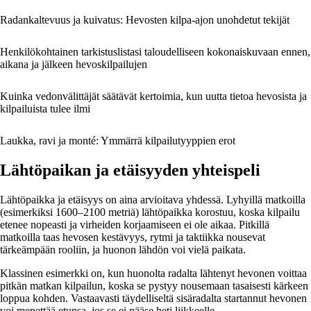
Radankaltevuus ja kuivatus: Hevosten kilpa-ajon unohdetut tekijät
Henkilökohtainen tarkistuslistasi taloudelliseen kokonaiskuvaan ennen,
aikana ja jälkeen hevoskilpailujen
Kuinka vedonvälittäjät säätävät kertoimia, kun uutta tietoa hevosista ja
kilpailuista tulee ilmi
Laukka, ravi ja monté: Ymmärrä kilpailutyyppien erot
Lähtöpaikan ja etäisyyden yhteispeli
Lähtöpaikka ja etäisyys on aina arvioitava yhdessä. Lyhyillä matkoilla
(esimerkiksi 1600–2100 metriä) lähtöpaikka korostuu, koska kilpailu
etenee nopeasti ja virheiden korjaamiseen ei ole aikaa. Pitkillä
matkoilla taas hevosen kestävyys, rytmi ja taktiikka nousevat
tärkeämpään rooliin, ja huonon lähdön voi vielä paikata.
Klassinen esimerkki on, kun huonolta radalta lähtenyt hevonen voittaa
pitkän matkan kilpailun, koska se pystyy nousemaan tasaisesti kärkeen
loppua kohden. Vastaavasti täydelliseltä sisäradalta startannut hevonen
voi menettää etunsa, jos se ei pääse heti liikkeelle.