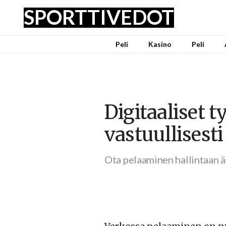
SPORTTI
VEDOT
Peli
Kasino
Peli
Digitaaliset 
vastuullisesti
Ota pelaaminen hallintaan äly