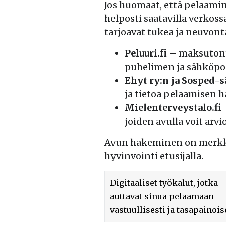
Jos huomaat, että pelaamine
helposti saatavilla verkoss
tarjoavat tukea ja neuvont
Peluuri.fi
– maksutonta
puhelimen ja sähköpos
Ehyt ry:n ja Sosped-s
ja tietoa pelaamisen h
Mielenterveystalo.fi
–
joiden avulla voit arv
Avun hakeminen on merkki 
hyvinvointi etusijalla.
Digitaaliset työkalut, jotka
auttavat sinua pelaamaan
vastuullisesti ja tasapainois