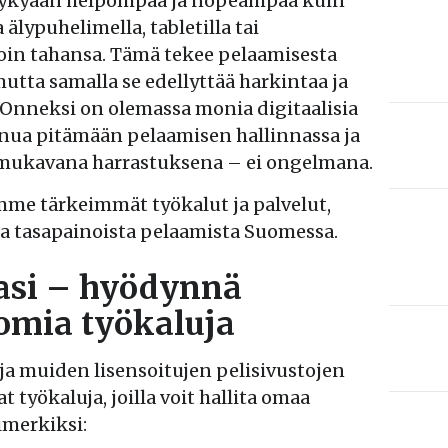
nykyään helpompaa ja nopeampaa kuin
älypuhelimella, tabletilla tai
loin tahansa. Tämä tekee pelaamisesta
mutta samalla se edellyttää harkintaa ja
 Onneksi on olemassa monia digitaalisia
sinua pitämään pelaamisen hallinnassa ja
y mukavana harrastuksena – ei ongelmana.
emme tärkeimmät työkalut ja palvelut,
 ja tasapainoista pelaamista Suomessa.
jasi – hyödynnä
 omia työkaluja
ja muiden lisensoitujen pelisivustojen
t työkaluja, joilla voit hallita omaa
imerkiksi: