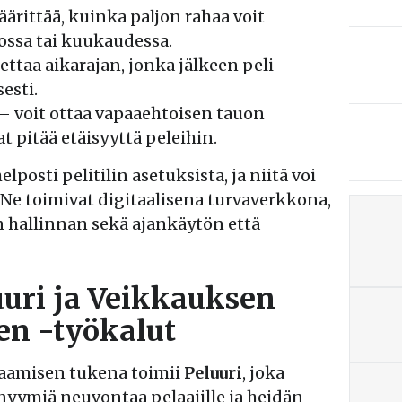
ärittää, kuinka paljon rahaa voit
kossa tai kuukaudessa.
ettaa aikarajan, jonka jälkeen peli
esti.
– voit ottaa vapaaehtoisen tauon
t pitää etäisyyttä peleihin.
posti pelitilin asetuksista, ja niitä voi
e toimivat digitaalisena turvaverkkona,
n hallinnan sekä ajankäytön että
uri ja Veikkauksen
n -työkalut
laamisen tukena toimii
Peluuri
, joka
nyymiä neuvontaa pelaajille ja heidän