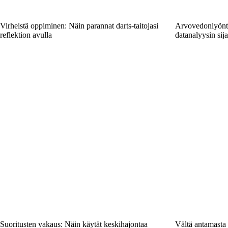
Virheistä oppiminen: Näin parannat darts-taitojasi
Arvovedonlyönti
reflektion avulla
datanalyysin sij
Suoritusten vakaus: Näin käytät keskihajontaa
Vältä antamasta 