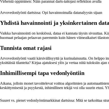
Virheistä oppiminen: Näin parannat darts-taitojasi reflektion avulla
Arvovedonlyönti dartsissa: Opi havainnoimalla datanalyysin sijaan
Yhdistä havainnointi ja yksinkertainen dat
Vaikka havainnointi on keskiössä, dataa ei kannata täysin sivuuttaa. Käy
huomaat pelaajan pelaavan paremmin kuin hänen viimeaikaiset tilastons
Tunnista omat rajasi
Arvovedonlyönti vaatii kärsivällisyyttä ja kurinalaisuutta. On helppo inn
yksittäisiä tilanteita? Kirjaa ajatuksesi ylös ja vertaa niitä tuloksiin ajan
Inhimillisempi tapa vedonlyöntiin
Aikana, jolloin monet tavoittelevat voittoa algoritmien ja automaattisten 
keskittymisestä ja psyykestä, inhimillinen tekijä voi olla suurin etusi. 
Suuret vs. pienet vedonlyöntimarkkinat dartsissa: Mitä se tarkoittaa strat