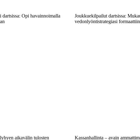
 dartsissa: Opi havainnoimalla
Joukkuekilpailut dartsissa: Muka
aan
vedonlyöntistrategiasi formaattiin
lyhyen aikavälin tulosten
Kassanhallinta – avain ammattim