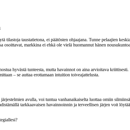
a
tä tilastoja taustatietona, ei päätösten ohjaajana. Tunne pelaajien kesk
a osoittavat, markkina ei ehkä ole vielä huomannut hänen nousukuntoaan
ostua hyvästä tunteesta, mutta havainnot on aina arvioitava kriittisesti. 
 mittaan – se auttaa erottamaan intuition toiveajattelusta.
järjestelmien avulla, voi tuntua vanhanaikaiselta luottaa omiin silmiinsä.
Yhdistämällä tarkkaavaisen havainnoinnin ja terveellisen järjen voit löytä
egiallesi?