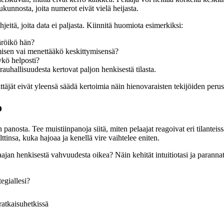
ukunnosta, joita numerot eivät vielä heijasta.
jeitä, joita data ei paljasta. Kiinnitä huomiota esimerkiksi:
päröikö hän?
sen vai menettääkö keskittymisensä?
ykö helposti?
rauhallisuudesta kertovat paljon henkisestä tilasta.
ttäjät eivät yleensä säädä kertoimia näin hienovaraisten tekijöiden perus
o
panosta. Tee muistiinpanoja siitä, miten pelaajat reagoivat eri tilanteissa
ttinsa, kuka hajoaa ja kenellä vire vaihtelee eniten.
ajan henkisestä vahvuudesta oikea? Näin kehität intuitiotasi ja paranna
egiallesi?
atkaisuhetkissä