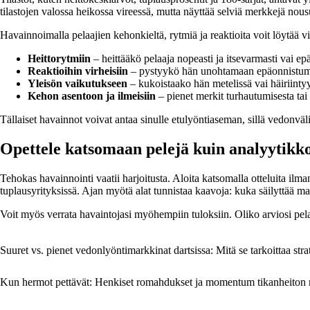
tilastojen valossa heikossa vireessä, mutta näyttää selviä merkkejä nous
Havainnoimalla pelaajien kehonkieltä, rytmiä ja reaktioita voit löytää vih
Heittorytmiin
– heittääkö pelaaja nopeasti ja itsevarmasti vai e
Reaktioihin virheisiin
– pystyykö hän unohtamaan epäonnistumi
Yleisön vaikutukseen
– kukoistaako hän metelissä vai häiriinty
Kehon asentoon ja ilmeisiin
– pienet merkit turhautumisesta tai 
Tällaiset havainnot voivat antaa sinulle etulyöntiaseman, sillä vedonväli
Opettele katsomaan pelejä kuin analyytikk
Tehokas havainnointi vaatii harjoitusta. Aloita katsomalla otteluita ilman 
tuplausyrityksissä. Ajan myötä alat tunnistaa kaavoja: kuka säilyttää mal
Voit myös verrata havaintojasi myöhempiin tuloksiin. Oliko arviosi pela
Suuret vs. pienet vedonlyöntimarkkinat dartsissa: Mitä se tarkoittaa strat
Kun hermot pettävät: Henkiset romahdukset ja momentum tikanheiton r