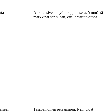
uta
Arbitraasivedonlyönti oppimisena: Ymmärrä
markkinat sen sijaan, että jahtaisit voittoa
aiseen
Tasapainoinen pelaaminen: Näin pidät