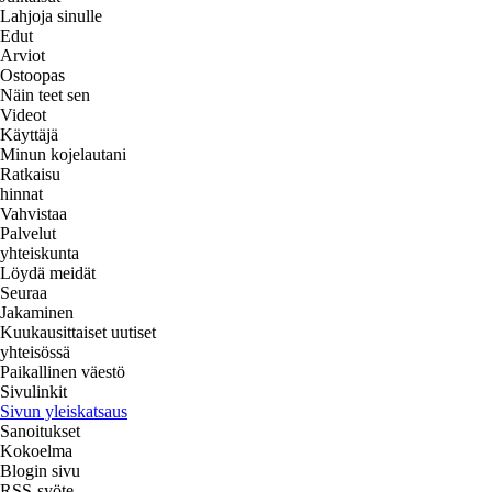
Lahjoja sinulle
Edut
Arviot
Ostoopas
Näin teet sen
Videot
Käyttäjä
Minun kojelautani
Ratkaisu
hinnat
Vahvistaa
Palvelut
yhteiskunta
Löydä meidät
Seuraa
Jakaminen
Kuukausittaiset uutiset
yhteisössä
Paikallinen väestö
Sivulinkit
Sivun yleiskatsaus
Sanoitukset
Kokoelma
Blogin sivu
RSS-syöte