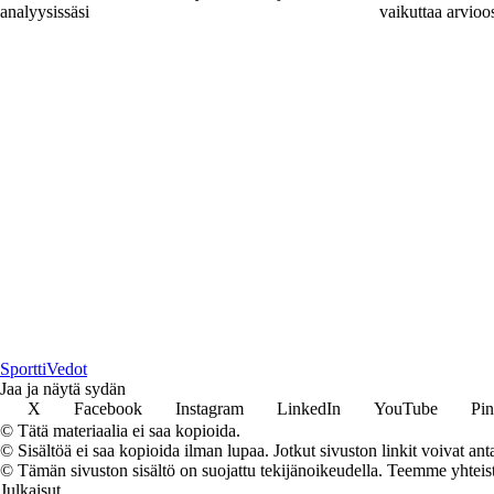
analyysissäsi
vaikuttaa arvioo
Sportti
Vedot
Jaa ja näytä sydän
X
Facebook
Instagram
LinkedIn
YouTube
Pin
© Tätä materiaalia ei saa kopioida.
© Sisältöä ei saa kopioida ilman lupaa. Jotkut sivuston linkit voivat ant
© Tämän sivuston sisältö on suojattu tekijänoikeudella. Teemme yhtei
Julkaisut