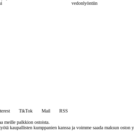
si
vedonlyöntiin
terest
TikTok
Mail
RSS
aa meille palkkion ostoista.
styötä kaupallisten kumppanien kanssa ja voimme saada maksun oston yh