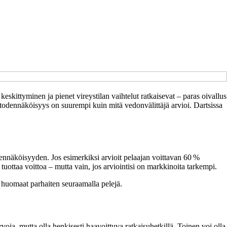
keskittyminen ja pienet vireystilan vaihtelut ratkaisevat – paras oivallus
sa todennäköisyys on suurempi kuin mitä vedonvälittäjä arvioi. Dartsissa
dennäköisyyden. Jos esimerkiksi arvioit pelaajan voittavan 60 %
 tuottaa voittoa – mutta vain, jos arviointisi on markkinoita tarkempi.
e huomaat parhaiten seuraamalla pelejä.
rvoja, mutta olla henkisesti haavoittuva ratkaisuhetkillä. Toinen voi olla