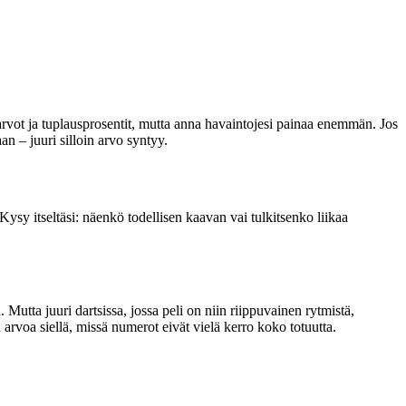
iarvot ja tuplausprosentit, mutta anna havaintojesi painaa enemmän. Jos
 – juuri silloin arvo syntyy.
Kysy itseltäsi: näenkö todellisen kaavan vai tulkitsenko liikaa
 Mutta juuri dartsissa, jossa peli on niin riippuvainen rytmistä,
ä arvoa siellä, missä numerot eivät vielä kerro koko totuutta.