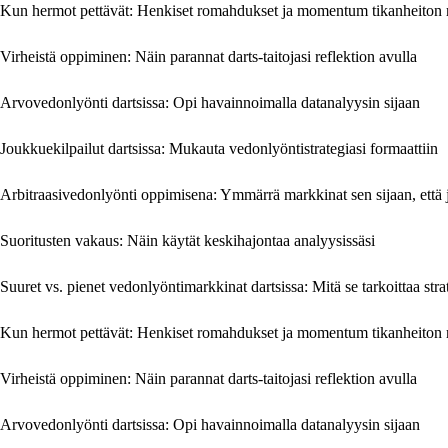
Kun hermot pettävät: Henkiset romahdukset ja momentum tikanheiton r
Virheistä oppiminen: Näin parannat darts-taitojasi reflektion avulla
Arvovedonlyönti dartsissa: Opi havainnoimalla datanalyysin sijaan
Joukkuekilpailut dartsissa: Mukauta vedonlyöntistrategiasi formaattiin
Arbitraasivedonlyönti oppimisena: Ymmärrä markkinat sen sijaan, että ja
Suoritusten vakaus: Näin käytät keskihajontaa analyysissäsi
Suuret vs. pienet vedonlyöntimarkkinat dartsissa: Mitä se tarkoittaa strat
Kun hermot pettävät: Henkiset romahdukset ja momentum tikanheiton r
Virheistä oppiminen: Näin parannat darts-taitojasi reflektion avulla
Arvovedonlyönti dartsissa: Opi havainnoimalla datanalyysin sijaan