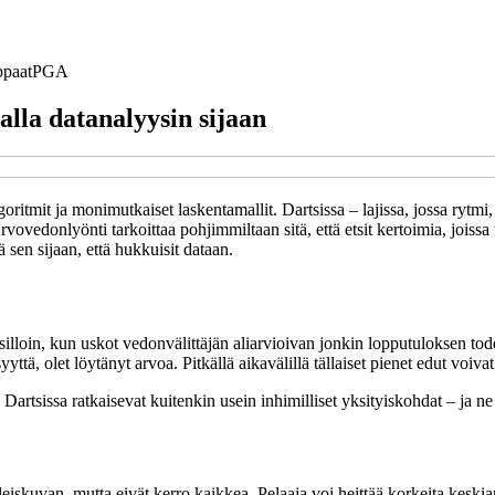
paat
PGA
lla datanalyysin sijaan
itmit ja monimutkaiset laskentamallit. Dartsissa – lajissa, jossa rytmi, 
rvovedonlyönti tarkoittaa pohjimmiltaan sitä, että etsit kertoimia, jois
ä sen sijaan, että hukkuisit dataan.
silloin, kun uskot vedonvälittäjän aliarvioivan jonkin lopputuloksen to
ä, olet löytänyt arvoa. Pitkällä aikavälillä tällaiset pienet edut voivat
Dartsissa ratkaisevat kuitenkin usein inhimilliset yksityiskohdat – ja n
yleiskuvan, mutta eivät kerro kaikkea. Pelaaja voi heittää korkeita keskia