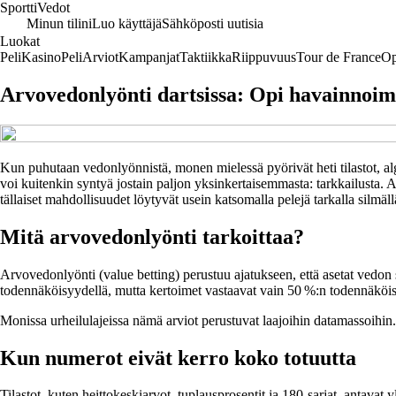
Sportti
Vedot
Minun tilini
Luo käyttäjä
Sähköposti uutisia
Luokat
Peli
Kasino
Peli
Arviot
Kampanjat
Taktiikka
Riippuvuus
Tour de France
Op
Arvovedonlyönti dartsissa: Opi havainnoima
Kun puhutaan vedonlyönnistä, monen mielessä pyörivät heti tilastot, algor
voi kuitenkin syntyä jostain paljon yksinkertaisemmasta: tarkkailusta. A
tällaiset mahdollisuudet löytyvät usein katsomalla pelejä tarkalla silmäll
Mitä arvovedonlyönti tarkoittaa?
Arvovedonlyönti (value betting) perustuu ajatukseen, että asetat vedon 
todennäköisyydellä, mutta kertoimet vastaavat vain 50 %:n todennäköisyytt
Monissa urheilulajeissa nämä arviot perustuvat laajoihin datamassoihin. 
Kun numerot eivät kerro koko totuutta
Tilastot, kuten heittokeskiarvot, tuplausprosentit ja 180-sarjat, antavat 